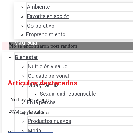
Ambiente
Favorita en acción
Corporativo
Emprendimiento
Maxi Guía
No se encontraron post random
Bienestar
Nutrición y salud
Cuidado personal
Artículos destacados
Vida y familia
Sexualidad responsable
No hay destacados
En la percha
Vida y estilo
No hay destacados
Productos nuevos
Moda
Síganos