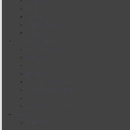
Productos nuevos
Moda
Cultura
Hogar y tecnología
Limpieza
Cocina con sabor
Entradas y sopas
Platos fuertes
Postres
Bebidas y licores
Cocina ecuatoriana
Cocina internacional
Cocine con
Expertos en cocina
Noticias
Ambiente