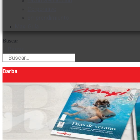
Favorita en acción
Corporativo
Emprendimiento
Maxi Guía
Buscar
Buscar
Barba