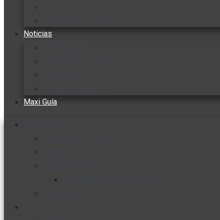
Cocine con
Expertos en cocina
Noticias
Ambiente
Favorita en acción
Corporativo
Emprendimiento
Maxi Guía
Bienestar
Nutrición y salud
Cuidado personal
Vida y familia
Sexualidad responsable
En la percha
Vida y estilo