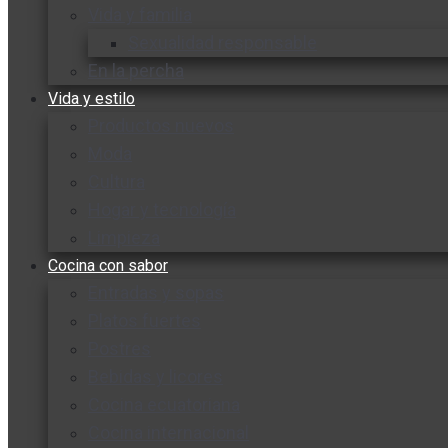
Vida y familia
Sexualidad responsable
En la percha
Vida y estilo
Productos nuevos
Moda
Cultura
Hogar y tecnología
Limpieza
Cocina con sabor
Entradas y sopas
Platos fuertes
Postres
Bebidas y licores
Cocina ecuatoriana
Cocina internacional