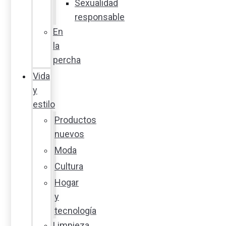
Sexualidad
responsable
En
la
percha
Vida
y
estilo
Productos
nuevos
Moda
Cultura
Hogar
y
tecnología
Limpieza