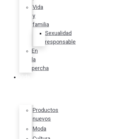
Vida
y
familia
Sexualidad
responsable
En
la
percha
Vida
y
estilo
Productos
nuevos
Moda
Cultura