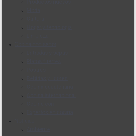
Productos nuevos
Moda
Cultura
Hogar y tecnología
Limpieza
Cocina con sabor
Entradas y sopas
Platos fuertes
Postres
Bebidas y licores
Cocina ecuatoriana
Cocina internacional
Cocine con
Expertos en cocina
Noticias
Ambiente