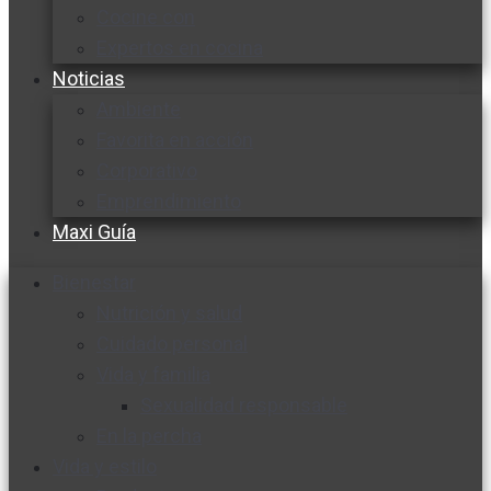
Cocine con
Expertos en cocina
Noticias
Ambiente
Favorita en acción
Corporativo
Emprendimiento
Maxi Guía
Bienestar
Nutrición y salud
Cuidado personal
Vida y familia
Sexualidad responsable
En la percha
Vida y estilo