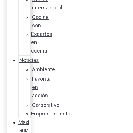
internacional
Cocine
con
Expertos
en
cocina
Noticias
Ambiente
Favorita
en
acción
Corporativo
Emprendimiento
Maxi
Guía