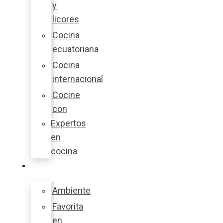
y
licores
Cocina
ecuatoriana
Cocina
internacional
Cocine
con
Expertos
en
cocina
Noticias
Ambiente
Favorita
en