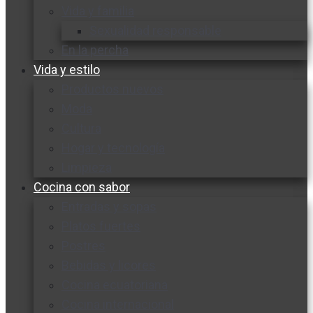
Vida y familia
Sexualidad responsable
En la percha
Vida y estilo
Productos nuevos
Moda
Cultura
Hogar y tecnología
Limpieza
Cocina con sabor
Entradas y sopas
Platos fuertes
Postres
Bebidas y licores
Cocina ecuatoriana
Cocina internacional