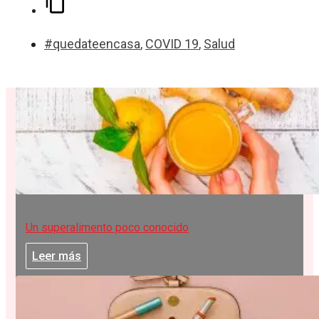
#quedateencasa
,
COVID 19
,
Salud
Un superalimento poco conocido
Leer más