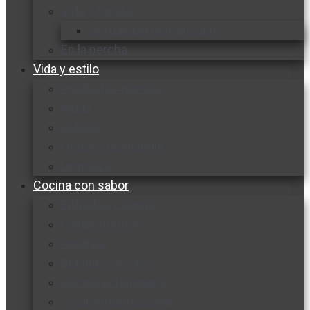
Vida y familia
Sexualidad responsable
En la percha
Vida y estilo
Productos nuevos
Moda
Cultura
Hogar y tecnología
Limpieza
Cocina con sabor
Entradas y sopas
Platos fuertes
Postres
Bebidas y licores
Cocina ecuatoriana
Cocina internacional