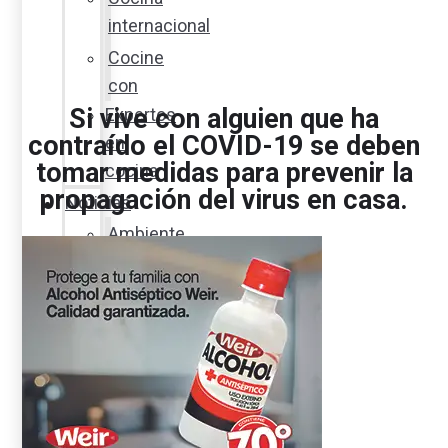
internacional
Cocine
con
Si vive con alguien que ha
Expertos
contraído el COVID-19 se deben
en
tomar medidas para prevenir la
cocina
propagación del virus en casa.
Noticias
Ambiente
Favorita
en
acción
Corporativo
Emprendimiento
Maxi
Guía