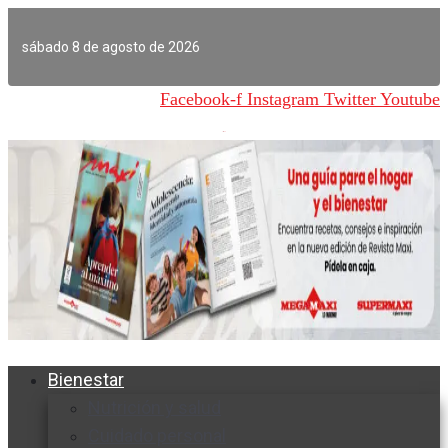
Ir
al
sábado 8 de agosto de 2026
contenido
Facebook-f
Instagram
Twitter
Youtube
Bienestar
Nutrición y salud
Cuidado personal