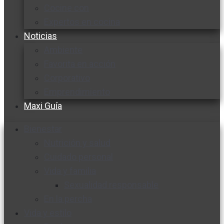
Cocine con
Expertos en cocina
Noticias
Ambiente
Favorita en acción
Corporativo
Emprendimiento
Maxi Guía
Bienestar
Nutrición y salud
Cuidado personal
Vida y familia
Sexualidad responsable
En la percha
Vida y estilo