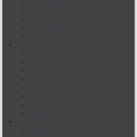
Productos nuevos
Moda
Cultura
Hogar y tecnología
Limpieza
Cocina con sabor
Entradas y sopas
Platos fuertes
Postres
Bebidas y licores
Cocina ecuatoriana
Cocina internacional
Cocine con
Expertos en cocina
Noticias
Ambiente