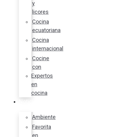
y
licores
Cocina
ecuatoriana
Cocina
internacional
Cocine
con
Expertos
en
cocina
Noticias
Ambiente
Favorita
en