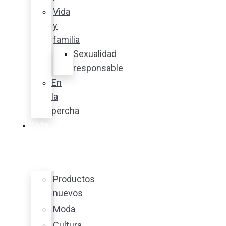
Vida
y
familia
Sexualidad
responsable
En
la
percha
Vida
y
estilo
Productos
nuevos
Moda
Cultura