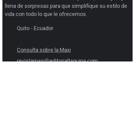
llena de sorpresas para que simplifique su estilo de
vida con todo lo que le ofrecemos.
Quito - Ecuador
Consulta sobre la Maxi
revistamaxi@editorialtaquina.com
Solo WhatsApp
(0999 940 698 / 0980 854 987)
Consultas varias
1800 Supermaxi (783376)
1800 Favorita (328674)