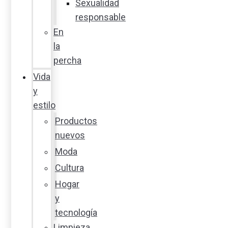
Sexualidad
responsable
En
la
percha
Vida
y
estilo
Productos
nuevos
Moda
Cultura
Hogar
y
tecnología
Limpieza