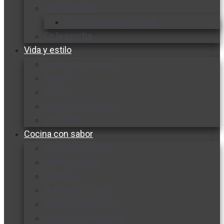
Vida y familia
Sexualidad responsable
En la percha
Vida y estilo
Productos nuevos
Moda
Cultura
Hogar y tecnología
Limpieza
Cocina con sabor
Entradas y sopas
Platos fuertes
Postres
Bebidas y licores
Cocina ecuatoriana
Cocina internacional