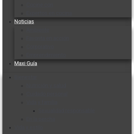
Cocine con
Expertos en cocina
Noticias
Ambiente
Favorita en acción
Corporativo
Emprendimiento
Maxi Guía
Bienestar
Nutrición y salud
Cuidado personal
Vida y familia
Sexualidad responsable
En la percha
Vida y estilo