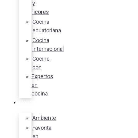
y
licores
Cocina
ecuatoriana
Cocina
internacional
Cocine
con
Expertos
en
cocina
Noticias
Ambiente
Favorita
en