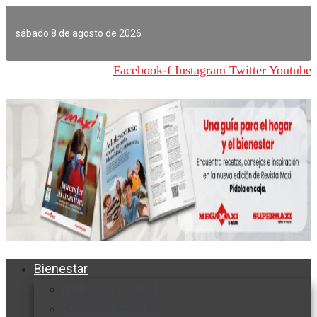
Ir
al
sábado 8 de agosto de 2026
contenido
Facebook-f
Instagram
Twitter
Youtube
Bienestar
Nutrición y salud
Cuidado personal