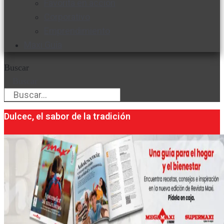
Favorita en acción
Corporativo
Emprendimiento
Maxi Guía
Buscar
Buscar
Dulcec, el sabor de la tradición