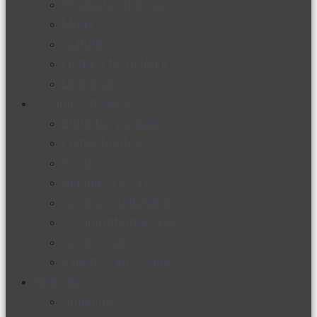
Productos nuevos
Moda
Cultura
Hogar y tecnología
Limpieza
Cocina con sabor
Entradas y sopas
Platos fuertes
Postres
Bebidas y licores
Cocina ecuatoriana
Cocina internacional
Cocine con
Expertos en cocina
Noticias
Ambiente