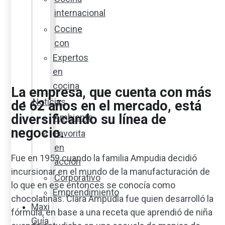
internacional
Cocine
con
Expertos
en
cocina
La empresa, que cuenta con más
Noticias
de 62 años en el mercado, está
diversificando su línea de
Ambiente
negocio.
Favorita
en
Fue en 1959 cuando la familia Ampudia decidió
acción
incursionar en el mundo de la manufacturación de
Corporativo
lo que en ese entonces se conocía como
Emprendimiento
chocolatinas. Clara Ampudia fue quien desarrolló la
Maxi
fórmula, en base a una receta que aprendió de niña
Guía