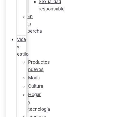
Sexualidad
responsable
En
la
percha
Vida
y
estilo
Productos
nuevos
Moda
Cultura
Hogar
y
tecnología
Limpieza