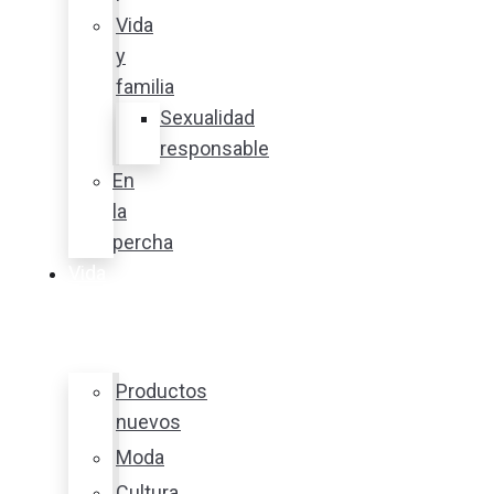
Vida
y
familia
Sexualidad
responsable
En
la
percha
Vida
y
estilo
Productos
nuevos
Moda
Cultura