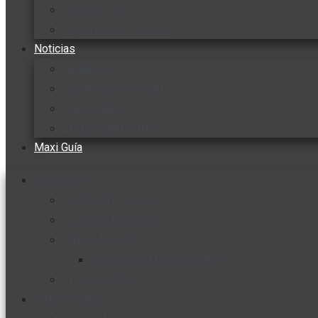
Cocine con
Expertos en cocina
Noticias
Ambiente
Favorita en acción
Corporativo
Emprendimiento
Maxi Guía
Bienestar
Nutrición y salud
Cuidado personal
Vida y familia
Sexualidad responsable
En la percha
Vida y estilo