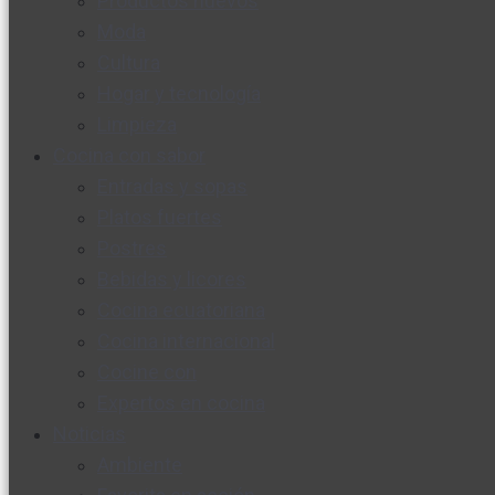
Productos nuevos
Moda
Cultura
Hogar y tecnología
Limpieza
Cocina con sabor
Entradas y sopas
Platos fuertes
Postres
Bebidas y licores
Cocina ecuatoriana
Cocina internacional
Cocine con
Expertos en cocina
Noticias
Ambiente