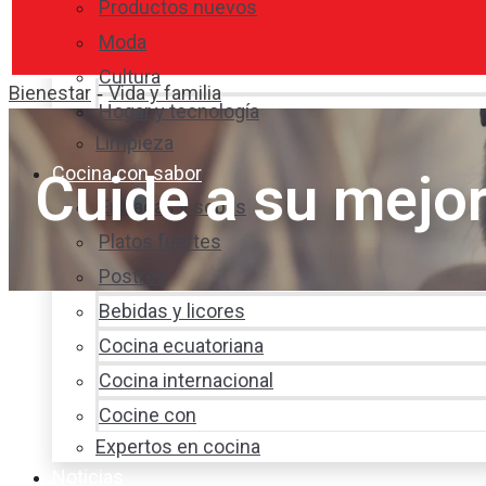
Productos nuevos
Moda
Cultura
Bienestar
Vida y familia
-
Hogar y tecnología
Limpieza
Cocina con sabor
Cuide a su mejo
Entradas y sopas
Platos fuertes
Postres
Bebidas y licores
Cocina ecuatoriana
Cocina internacional
Cocine con
Expertos en cocina
Noticias